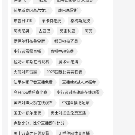
萨德FC
马拉加
旧金山格伦斯SC女足
荷尔斯泰因基尔女足
康巴塞雷斯
布鲁日U19
莱卡特老虎
格梅斯竞技
阿梅尼奥
古亚巴
莫雷利亚
阿劳
伊萨尔科布鲁霍斯
都灵vs拉齐奥
步行者雷霆直播
直播中超免费
猛龙vs琼斯在线观看
魔术vs老鹰
火前对阵雷霆
2023国足比赛赛程表
法甲在哪里看直播免费
直播nba湖人对掘金
今日nba季后赛比赛
步行者对阵雄鹿在线观看
黄峰对阵火箭在线观看
中超直播吧足球
国王vs凯尔集锦
勇士对掘金免费直播
完整比分、比分直播即时比分
勇士vs奇才在线观看
无插件网体育直播