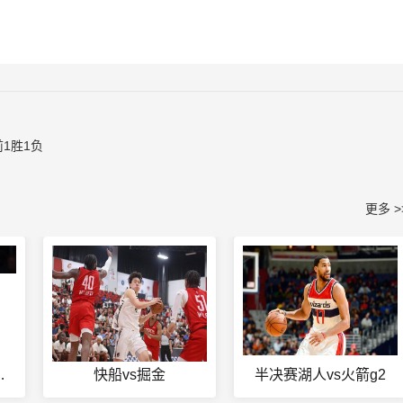
1胜1负
更多 >
中国队赛程
快船vs掘金
半决赛湖人vs火箭g2