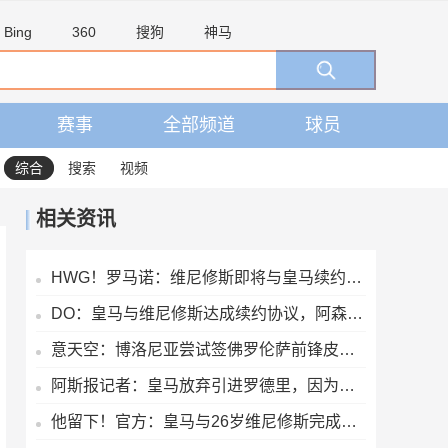
Bing
360
搜狗
神马
赛事
全部频道
球员
综合
搜索
视频
相关资讯
HWG！罗马诺：维尼修斯即将与皇马续约，签下为期6年的全新合同
DO：皇马与维尼修斯达成续约协议，阿森纳方面的追求将结束
意天空：博洛尼亚尝试签佛罗伦萨前锋皮科利 已准备永久转会报价
阿斯报记者：皇马放弃引进罗德里，因为球员本人已经明确拒绝加盟
他留下！官方：皇马与26岁维尼修斯完成续约，新合同至2032年