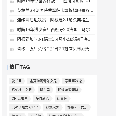
时隔16年夺世界杯冠军！西班牙加时1-0阿根廷费兰制胜恩佐染红
英格兰6-4法国获季军萨卡戴帽姆巴佩双响创纪录奥利塞2助+失良机
连续两届进决赛！阿根廷2-1绝杀英格兰劳塔罗恩佐破门梅西两助攻
时隔16年进决赛！西班牙2-0法国亚马尔造点奥亚萨瓦尔、波罗破门
阿根廷加时3-1瑞士进4强小蜘蛛破门梅西助攻麦卡恩博洛假摔染红
晋级四强！英格兰加时2-1挪威贝林厄姆连场双响谢尔德鲁普破门
热门TAG
波兰甲
霍芬海姆青年女足
意甲第24轮
格伦杜兰女足
班布里
明迪尔爱瑟斯
OFI克雷迪
多特蒙德
德青杯
巴勒斯坦女足U17
罗瑟汉姆
朴高利卡女足