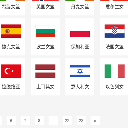
希腊女篮
英国女篮
丹麦女篮
爱尔兰女
U16
U16
U16
篮U16
捷克女篮
波兰女篮
保加利亚
法国女篮
U16
U16
女篮U16
U16
拉脱维亚
土耳其女
意大利女
以色列女
女篮U16
篮U16
篮U16
篮U16
6
7
8
...
22
23
»