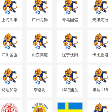
上海久事
广州龙狮
青岛国信
天津先行
U19
U19
海天U19
者U19
四川金强
山东高速
辽宁沈阳
卡比亚塔
U19
U19
三生U19
公牛
马达加斯
摩洛哥
科特迪瓦
埃及U18
加U18
U18
U18