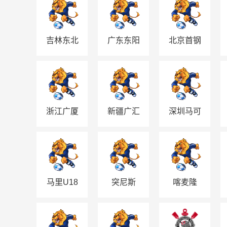
吉林东北
广东东阳
北京首钢
虎U19
光U19
U19
浙江广厦
新疆广汇
深圳马可
U19
U19
波罗U19
马里U18
突尼斯
喀麦隆
U18
U18