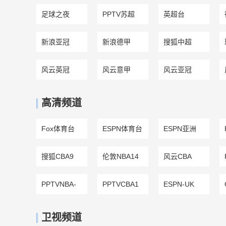
足球之夜
PPTV苏超
英超台
新浪亚冠
新浪德甲
搜狐中超
风云英冠
风云意甲
风云亚冠
高清频道
Fox体育台
ESPN体育台
ESPN亚洲
搜狐CBA9
伦敦NBA14
风云CBA
PPTVNBA-
PPTVCBA1
ESPN-UK
NCAA2
卫视频道