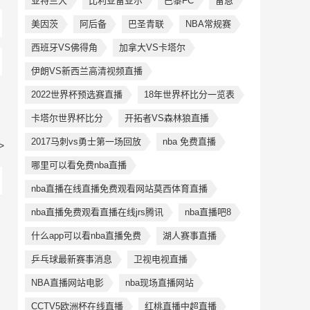
亚特兰大
比利亚雷亚尔
巴黎FC
雷恩
美因茨
阿后备
巴圣青联
NBA常规赛
西班牙VS佛得角
加拿大VS卡塔尔
伊朗VS新西兰高清视频直播
2022世界杯预选赛直播
18年世界杯比分一览表
卡塔尔世界杯比分
开拓者VS森林狼直播
2017马刺vs勇士第一场回放
nba 免费直播
>
哪里可以看免费nba直播
nba直播在线直播免费观看网站莫西体育直播
nba直播免费观看直播在线jrs腾讯
nba直播吧8
什么app可以看nba直播免费
湖人赛事直播
乒乓球最新赛事消息
卫视电视直播
NBA直播网站电影
nba现场直播网站
CCTV5欧洲杯在线直播
红桃直播中超直播