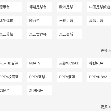
德甲台
博斯足球台
欧洲足球
中国足球频道
球吧体育
欧冠台
乐视足球
高清足球
风云苏超
风云世界杯
风云曼城
更多 >
Fox-HD台湾
NBATV
央视WCBA1
搜狐NBA
PPTV校园篮
PPTV篮球1
PPTV灌篮
PPTVNBA2
球
CBA台
新浪NBA
更多 >