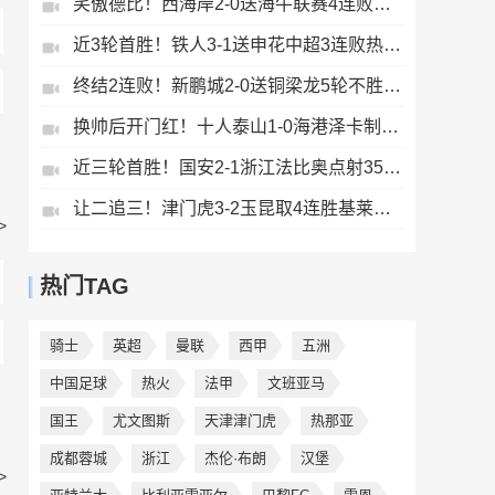
笑傲德比！西海岸2-0送海牛联赛4连败海牛仍垫底西海岸升至第二
近3轮首胜！铁人3-1送申花中超3连败热菲尼奥双响邦本宜裕传射
终结2连败！新鹏城2-0送铜梁龙5轮不胜37岁姜至鹏破门韦斯利建功
换帅后开门红！十人泰山1-0海港泽卡制胜于金永扑点海港三球被吹
近三轮首胜！国安2-1浙江法比奥点射35岁张稀哲制胜王钰栋送助攻
让二追三！津门虎3-2玉昆取4连胜基莱斯读秒绝杀萨尔瓦多破门
>
热门TAG
骑士
英超
曼联
西甲
五洲
中国足球
热火
法甲
文班亚马
国王
尤文图斯
天津津门虎
热那亚
成都蓉城
浙江
杰伦·布朗
汉堡
>