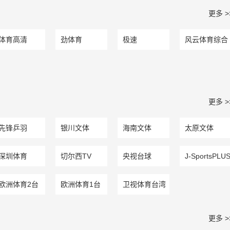
更多 >
体育高清
劲体育
极速
风云体育综合
更多 >
先锋乒羽
银川文体
海南文体
太原文体
深圳体育
切尔西TV
央视台球
J-SportsPLU
欧洲体育2台
欧洲体育1台
卫视体育台湾
更多 >