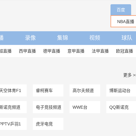
百度
播
录像
集锦
视频
球队
超直播
西甲直播
德甲直播
意甲直播
法甲直播
欧冠直播
更多 >
天空体育F1
睿柯赛车
高尔夫频道
博斯运动台
斯诺克频道
电子竞技频道
WWE台
QQ斯诺克
PPTV乒羽1
虎牙电竞