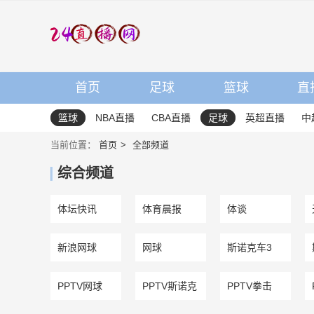
首页
足球
篮球
直
篮球
NBA直播
CBA直播
足球
英超直播
中
当前位置：
首页
全部频道
综合频道
体坛快讯
体育晨报
体谈
新浪网球
网球
斯诺克车3
PPTV网球
PPTV斯诺克
PPTV拳击