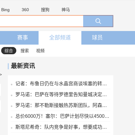
Bing
360
搜狗
神马
赛事
全部频道
球员
综合
搜索
视频
最新资讯
>
记者：布鲁日仍在与水晶宫商谈埃塞的转会交易
罗马诺：巴萨在等待罗德里告知曼城决定，想尽量快速推进以防意外
罗马诺：那不勒斯接触热苏斯团队，阿森纳只接受永久转会
总价6000万！塞尔：巴萨计划尽快以4500万欧+1500万报价罗德里
斯塔尼希奇：队内竞争是好事，想要成功就得拥有庞大阵容