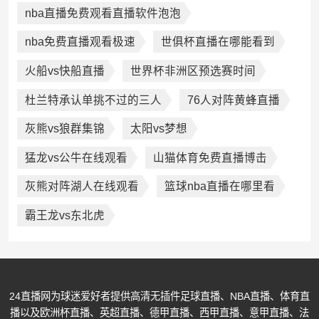
nba直播免费观看直播软件泡泡
nba免费直播观看极速
世俱杯直播在哪能看到
火船vs快船直播
世界杯非洲区预选赛时间
杜兰特承认单挑不过的三人
76人对阵黄蜂直播
灰熊vs狼群集锦
太阳vs梦想
猛龙vs公牛在线观看
山猫体育免费直播博击
灰熊对阵湖人在线观看
篮球nba直播在哪里看
霸王龙vs东北虎
24直播网为球迷爱好者提供高清无插件足球直播、NBA直播、体育直
播以及欧洲杯直播、英超直播、德甲直播、西甲直播、意甲直播、法