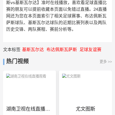
斯vs基斯瓦尔达】准时在线播放，喜欢看足球直播比
赛的朋友可以提前收藏本页面以免错过直播。24直播
网还为您在本页面索引了相关足球赛事、布达佩斯瓦
萨斯球队、基斯瓦尔达球队的近期比赛列表以及两队
历史交锋、两队赛程、赛前分析等。
文本标签
基斯瓦尔达
布达佩斯瓦萨斯
足球友谊赛
热门视频
更多 >>
湖南卫视在线直播观看
尤文图斯