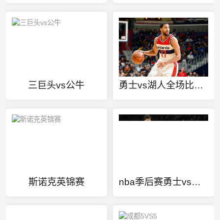
三巨头vs公牛
勇士vs湖人全场比赛视频
斯诺克英锦赛
nba季后赛勇士vs快船全场录像