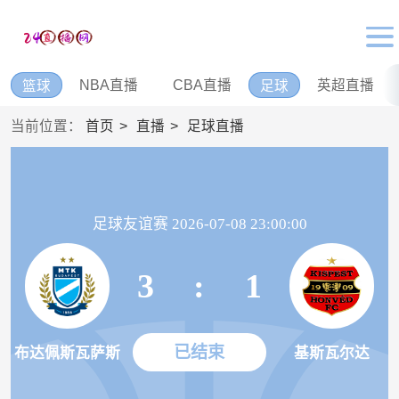
NBA直播
CBA直播
英超直播
篮球
足球
当前位置：
首页
直播
足球直播
足球友谊赛 2026-07-08 23:00:00
3
:
1
已结束
布达佩斯瓦萨斯
基斯瓦尔达