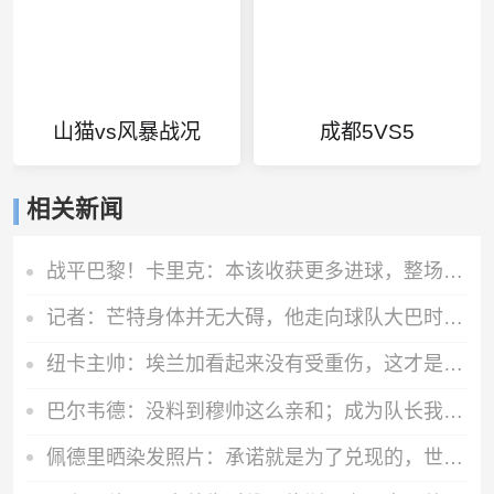
山猫vs风暴战况
成都5VS5
相关新闻
战平巴黎！卡里克：本该收获更多进球，整场闪光点很多，我很欣慰
记者：芒特身体并无大碍，他走向球队大巴时面带笑容
纽卡主帅：埃兰加看起来没有受重伤，这才是今晚最重要的
巴尔韦德：没料到穆帅这么亲和；成为队长我会努力树立正向表率
佩德里晒染发照片：承诺就是为了兑现的，世界杯冠军=金发佩德里