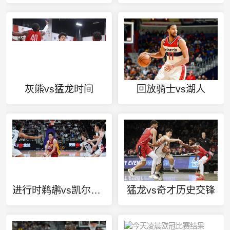
灰熊vs猛龙时间
回放骑士vs湖人
进行时鹈鹕vs凯尔特人
猛龙vs奇才历史交锋