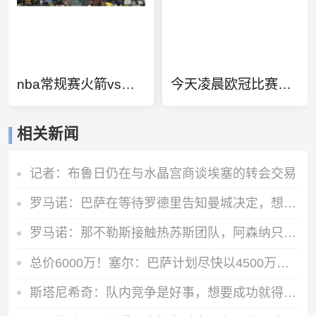
nba常规赛火箭vs独行侠
今天凌晨欧冠比赛结果
相关新闻
记者：布鲁日仍在与水晶宫商谈埃塞的转会交易
罗马诺：巴萨在等待罗德里告知曼城决定，想尽量快速推进以防意外
罗马诺：那不勒斯接触热苏斯团队，阿森纳只接受永久转会
总价6000万！塞尔：巴萨计划尽快以4500万欧+1500万报价罗德里
斯塔尼希奇：队内竞争是好事，想要成功就得拥有庞大阵容