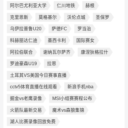
阿尔巴尤利亚大学
仁川地铁
赫根
克里恩斯
莫格基尔
沃伦点城
圣保罗
乌伊拉普鲁U20
萨德FC
罗当治
科赫丽达仁迪
墨西卡利
国际赛女
阿拉伯联合
谢纳瓦尔萨齐
康涅狄格拉什
罗迪豪森U19
拉恩
土耳其VS美国今日赛事直播
cctv5体育直播在线观看
新浪手机nba
掘金vs老鹰录像
MSI小组赛赛程公布
火箭队最新交易
魔术vs森狼集锦
湖人比赛录像回放免费