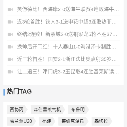
笑傲德比！西海岸2-0送海牛联赛4连败海牛仍垫底西海岸升至第二
近3轮首胜！铁人3-1送申花中超3连败热菲尼奥双响邦本宜裕传射
终结2连败！新鹏城2-0送铜梁龙5轮不胜37岁姜至鹏破门韦斯利建功
换帅后开门红！十人泰山1-0海港泽卡制胜于金永扑点海港三球被吹
近三轮首胜！国安2-1浙江法比奥点射35岁张稀哲制胜王钰栋送助攻
让二追三！津门虎3-2玉昆取4连胜基莱斯读秒绝杀萨尔瓦多破门
热门TAG
西协丙
森伯里喷气机
布鲁明
雪兰莪U20
福建
莱维克温泉
森切拉