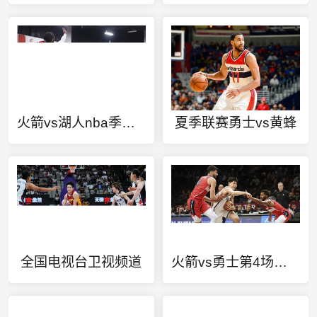
火箭vs湖人nba季后赛录像
夏季联赛勇士vs黄蜂
全国电视台卫视频道
火箭vs勇士第4场视频