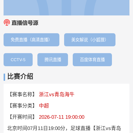
免费直播（高清直播）
美女解说（小狐狸）
CCTV-5
腾讯直播
百度体育直播
比赛介绍
【赛事名称】
浙江vs青岛海牛
【赛事分类】
中超
【开赛时间】
2026-07-11 19:00:00
北京时间07月11日19:00分，足球直播【浙江vs青岛