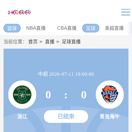
NBA直播
CBA直播
英超直播
篮球
足球
当前位置：
首页
直播
足球直播
中超 2026-07-11 19:00:00
0
:
0
已结束
浙江
青岛海牛