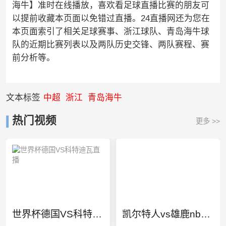
海牛】准时在线播放，喜欢看足球直播比赛的朋友可
以提前收藏本页面以免错过直播。24直播网还为您在
本页面索引了相关足球赛事、浙江球队、青岛海牛球
队的近期比赛列表以及两队历史交锋、两队赛程、赛
前分析等。
文本标签
中超
浙江
青岛海牛
热门视频
更多 >>
世界杯德国VS科特迪瓦直播
凯尔特人vs雄鹿nba季后赛