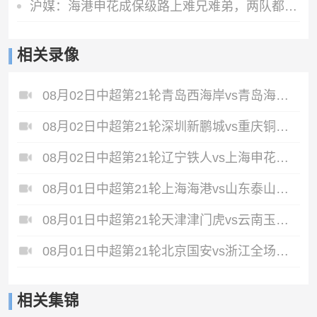
沪媒：海港申花成保级路上难兄难弟，两队都遭遇防线、伤病等问题
相关录像
08月02日中超第21轮青岛西海岸vs青岛海牛全场录像
08月02日中超第21轮深圳新鹏城vs重庆铜梁龙全场录像
08月02日中超第21轮辽宁铁人vs上海申花全场录像
08月01日中超第21轮上海海港vs山东泰山全场录像
08月01日中超第21轮天津津门虎vs云南玉昆全场录像
08月01日中超第21轮北京国安vs浙江全场录像
相关集锦